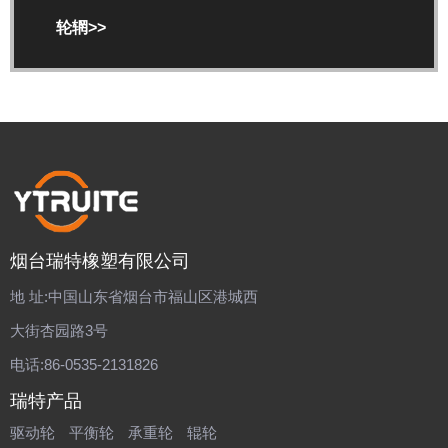
轮辋>>
烟台瑞特橡塑有限公司
地 址:中国山东省烟台市福山区港城西
大街杏园路3号
电话:86-0535-2131826
瑞特产品
驱动轮
平衡轮
承重轮
辊轮