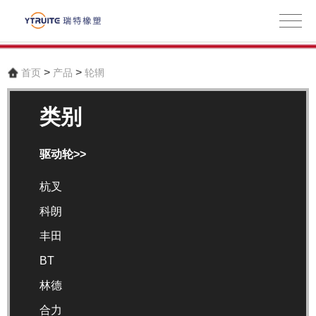
>
>
首页
产品
轮辋
类别
驱动轮>>
杭叉
科朗
丰田
BT
林德
合力