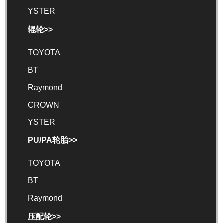
YSTER
辊轮>>
TOYOTA
BT
Raymond
CROWN
YSTER
PU/PA轮胎>>
TOYOTA
BT
Raymond
压配轮>>